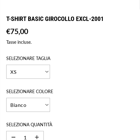
T-SHIRT BASIC GIROCOLLO EXCL-2001
€75,00
P
E
R
S
Tasse incluse.
E
A
Z
U
SELEZIONARE TAGLIA
Z
R
O
I
R
T
E
O
G
SELEZIONARE COLORE
O
L
A
R
E
SELEZIONA QUANTITÀ
D
A